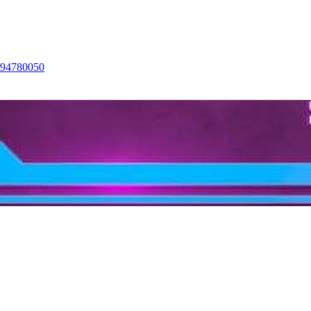
94780050