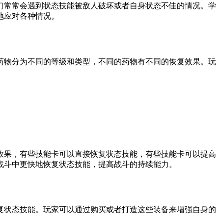
们常常会遇到状态技能被敌人破坏或者自身状态不佳的情况。学
地应对各种情况。
药物分为不同的等级和类型，不同的药物有不同的恢复效果。玩
效果，有些技能卡可以直接恢复状态技能，有些技能卡可以提高
战斗中更快地恢复状态技能，提高战斗的持续能力。
复状态技能。玩家可以通过购买或者打造这些装备来增强自身的