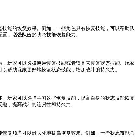
态技能的恢复效果。例如，一些角色具有恢复技能，可以帮助队
配置，增强队伍的状态技能恢复能力。
后，玩家可以选择使用恢复技能或者道具来恢复状态技能。玩家
可以帮助玩家更好地恢复状态技能，增加战斗的持久力。
能。玩家可以选择学习这些恢复技能，提高自身的状态技能恢复
问题，提高战斗的连贯性和持久力。
能恢复顺序可以最大化地提高恢复效果。例如，一些状态技能具