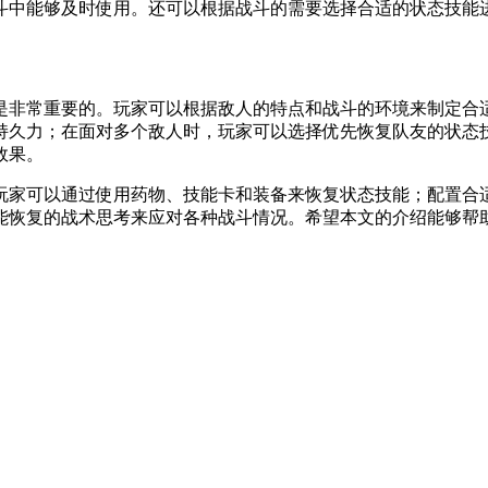
斗中能够及时使用。还可以根据战斗的需要选择合适的状态技能
是非常重要的。玩家可以根据敌人的特点和战斗的环境来制定合
持久力；在面对多个敌人时，玩家可以选择优先恢复队友的状态
效果。
玩家可以通过使用药物、技能卡和装备来恢复状态技能；配置合
能恢复的战术思考来应对各种战斗情况。希望本文的介绍能够帮