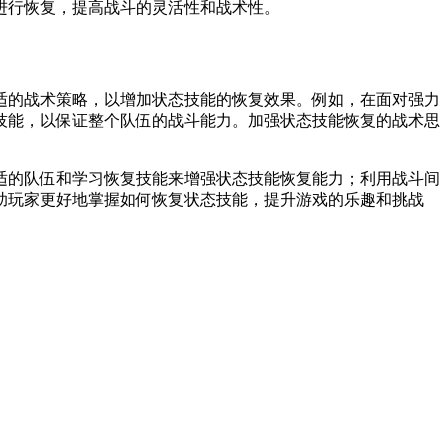
进行恢复，提高战斗的灵活性和战术性。
适的战术策略，以增加状态技能的恢复效果。例如，在面对强力
技能，以保证整个队伍的战斗能力。加强状态技能恢复的战术思
适的队伍和学习恢复技能来增强状态技能恢复能力；利用战斗间
助玩家更好地掌握如何恢复状态技能，提升游戏的乐趣和挑战