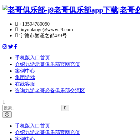
+13594780050
jiuyoulaoge@www.j9.com
宁德市尝谎之都439号
手机版入口首页
介绍九游老哥俱乐部官网充值
案例中心
集团游戏
在线客服
咨询九游老哥必备俱乐部交流区
手机版入口首页
介绍九游老哥俱乐部官网充值
案例中心