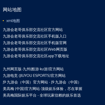
网站地图
xml地图
九游会老哥俱乐部交流社区官方网站
九游会老哥俱乐部交流社区手机版入口
九游会老哥俱乐部交流社区手机版官网
九游会老哥俱乐部交流社区Web网页版
九游会老哥俱乐部交流社区app下载地址
九州网页版-九州(酷游·ku游)官方网站
九游电竞 (JIUYOU ESPORTS)官方网站
J9·九游会（中国）官方网站 - J9·九游会（中国）
美高梅 (中国)官方网站-顶级娱乐体验，尽在掌握
美高梅国际娱乐平台 - 全球玩家信赖的娱乐首选