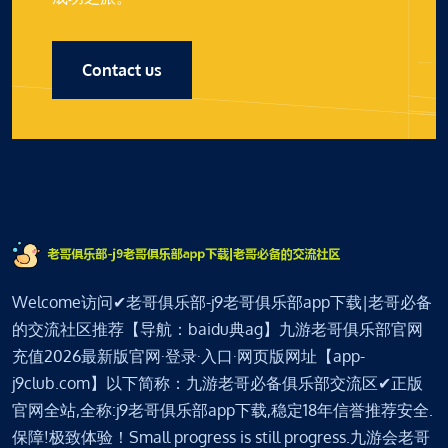
Contact us
Welcome访问✔老哥俱乐部-j9老哥俱乐部app下载|老哥必备
的交流社区推荐【导航：baidu典ag】九游老哥俱乐部官网
充值2026最新版官网·登录·入口·网页版网址【app-
j9club.com】以下简称：九游老哥必备俱乐部交流区✔正版
官网全站,全称:j9老哥俱乐部app下载,稳定18年信誉推荐安全.
保障!极致体验！Small progress is still progress.九游会老哥