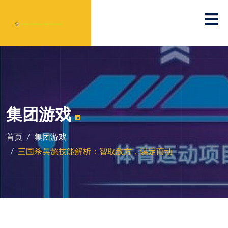
集团游戏
首页
集团游戏
三国杀吴懿技能解析：智取敌方，谋定而动