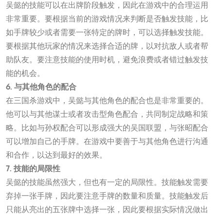
吴懿的技能可以在出牌阶段触发，因此在游戏中的合理运用
非常重要。要根据当前的游戏情况来判断是否触发技能，比
如手牌较少或者需要一张特定的牌时，可以选择触发技能。
要根据其他玩家的情况来选择合适的牌，以对抗敌人或者帮
助队友。要注意技能的使用时机，避免浪费或者错过触发技
能的机会。
6. 与其他角色的配合
在三国杀游戏中，吴懿与其他角色的配合也是非常重要的。
他可以与其他谋士或者攻击型角色配合，共同制定战略和策
略。比如与孙权配合可以形成强大的吴国联盟，与张昭配合
可以增加自己的手牌。在游戏中要善于与其他角色进行沟通
和合作，以达到最好的效果。
7. 技能的局限性
吴懿的技能虽然强大，但也有一定的局限性。技能触发需要
弃掉一张手牌，因此要注意手牌的数量和质量。技能触发后
只能从亮出的五张牌中选择一张，因此要根据实际情况做出