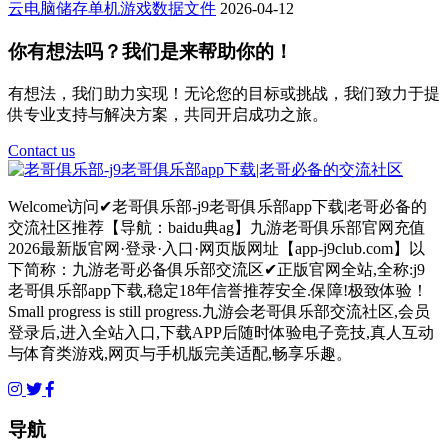
云电脑储存单机游戏数据文件
2026-04-12
你有想法吗？我们是来帮助你的！
有想法，我们助力实现！无论您的目标或挑战，我们致力于提
供专业支持与解决方案，共同开启成功之旅。
Contact us
Welcome访问✔老哥俱乐部-j9老哥俱乐部app下载|老哥必备的
交流社区推荐【导航：baidu典ag】九游老哥俱乐部官网充值
2026最新版官网·登录·入口·网页版网址【app-j9club.com】以
下简称：九游老哥必备俱乐部交流区✔正版官网全站,全称:j9
老哥俱乐部app下载,稳定18年信誉推荐安全.保障!极致体验！
Small progress is still progress.九游会老哥俱乐部交流社区,会员
登录后,进入全站入口,下载APP后随时体验电子竞技,真人互动
与体育类游戏,网页与手机版完美适配,畅享乐趣。
导航