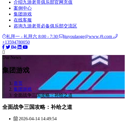
介绍九游老哥俱乐部官网充值
案例中心
集团游戏
在线客服
咨询九游老哥必备俱乐部交流区
礼拜一 - 礼拜六 8:00 - 7:30
jiuyoulaoge@www.j9.com
+13594780050
Our News
集团游戏
首页
集团游戏
全面战争三国攻略：补给之道
全面战争三国攻略：补给之道
2026-04-14 14:49:54