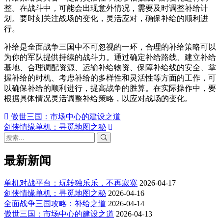
整。在战斗中，可能会出现意外情况，需要及时调整补给计
划。要时刻关注战场的变化，灵活应对，确保补给的顺利进
行。
补给是全面战争三国中不可忽视的一环，合理的补给策略可以
为你的军队提供持续的战斗力。通过确定补给路线、建立补给
基地、合理调配资源、运输补给物资、保障补给线的安全、掌
握补给的时机、考虑补给的多样性和灵活性等方面的工作，可
以确保补给的顺利进行，提高战争的胜算。在实际操作中，要
根据具体情况灵活调整补给策略，以应对战场的变化。
傲世三国：市场中心的建设之道
剑侠情缘单机：寻觅地图之秘
最新新闻
单机对战平台：玩转独乐乐，不再寂寞
2026-04-17
剑侠情缘单机：寻觅地图之秘
2026-04-16
全面战争三国攻略：补给之道
2026-04-14
傲世三国：市场中心的建设之道
2026-04-13