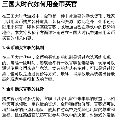
三国大时代如何用金币买官
在三国大时代游戏中，金币是一种非常重要的游戏货币，玩家
可以用金币购买各种道具、装备和资源。除此之外，金币还可
以用来买官，即购买高级官职，以增加自己在游戏中的权势和
地位。本文将从多个方面详细阐述在三国大时代中如何用金币
买官的相关内容。
1. 金币购买官职的机制
在三国大时代中，金币购买官职的机制是通过竞选系统实现
的。每隔一段时间，游戏会举行一次官职竞选活动，玩家可以
通过使用金币来参与竞选。竞选的方式有多种，可以是通过投
票，也可以是通过竞价等方式。最终，得票数最高或者出价最
高的玩家将获得相应的官职。
2. 金币购买官职的优势
购买官职有许多优势。官职可以给玩家带来丰厚的收益，比如
每天可以领取一定数量的资源、金币和经验值等。官职还可以
增加玩家的声望和地位，使其在游戏中更受其他玩家的尊重和
重视。担任高级官职还可以参与游戏中的决策，对游戏的发展